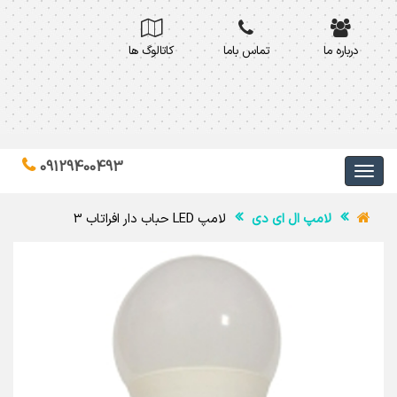
درباره ما
تماس باما
کاتالوگ ها
09129400493
لامپ ال ای دی
لامپ LED حباب دار افراتاب 3