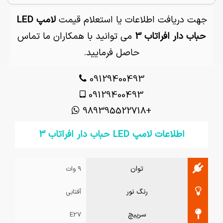
جهت دریافت اطلاعات یا استعلام قیمت
لامپ LED
حباب دار افراتاب 3
می توانید با همکاران ما تماس
حاصل فرمایید.
09129400493
09129400493
+989395522718
اطلاعات لامپ LED حباب دار افراتاب 3
توان
9 وات
رنگ نور
آفتابی
سرپیچ
E27