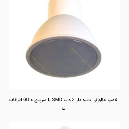
لامپ هالوژنی دفیوزدار 6 وات SMD با سرپیچ GU10 افراتاب
10
تماس بگیرید