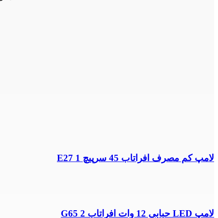
لامپ کم مصرف افراتاب 45 سرپیچ E27 1
لامپ LED حبابی 12 وات افراتاب G65 2