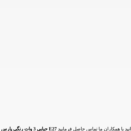
لامپ LED حبابی 3 وات رنگی پارس شعاع توس مدل E27