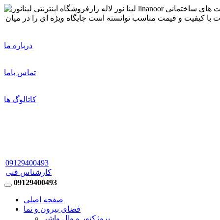
درباره ما
تماس باما
کاتالوگ ها
09129400493
کارشناس فنی
09129400493
صفحه اصلی
فضای بیرون و نما
پروژکتور و وال واشر