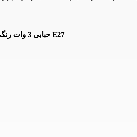
اطلاعات لامپ LED حبابی 3 وات رنگی پارس شعاع توس مدل E27