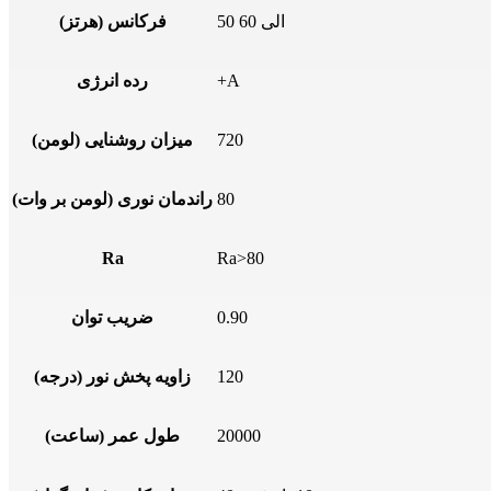
50 الی 60
فرکانس (هرتز)
+A
رده انرژی
720
میزان روشنایی (لومن)
80
راندمان نوری (لومن بر وات)
Ra
Ra>80
0.90
ضریب توان
120
زاویه پخش نور (درجه)
20000
طول عمر (ساعت)