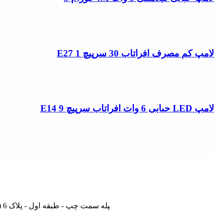
لامپ کم مصرف افراتاب 30 سرپیچ E27 1
لامپ LED حبابی 6 وات افراتاب سرپیچ E14 9
تهران - لاله زار نو - جنب بانک ملی - پاساژ درفشان و خوانساری - راه‎پله سمت چپ - طبقه اول - پلاک 6 (بازدید با هماهنگی - از ساعت 9 صبح الی 19) (فقط روزهای غیرتعطیل)