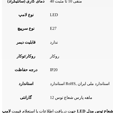
منفی 10 تا مثبت 40
دمای کاری (سانتیگراد)
LED
نوع لامپ
E27
نوع سرپیچ
ندارد
قابلیت دیمر
روکار
روکار/توکار
IP20
درجه حفاظت
استاندارد RoHS, استاندارد ملی ایران
استاندارد
12 ماهه پارس شعاع توس
گارانتی
جهت دریافت اطلاعات یا استعلام قیمت