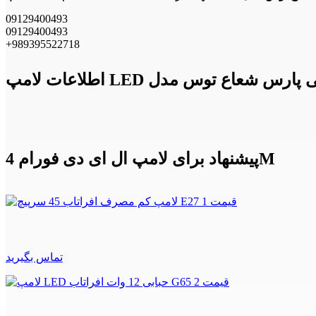
09129400493
09129400493
+989395522718
پیشنهاد برای لامپ ال ای دی فورام 4M
تماس بگیرید