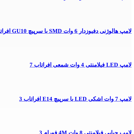
لامپ هالوژنی دفیوزدار 6 وات SMD با سرپیچ GU10 افراتاب 10
لامپ LED فیلامنتی 4 وات شمعی افراتاب 7
لامپ 7 وات اشکی LED با سرپیچ E14 افراتاب 3
لامپ حبابی فیلامنتی 8 وات 4M فورام 3