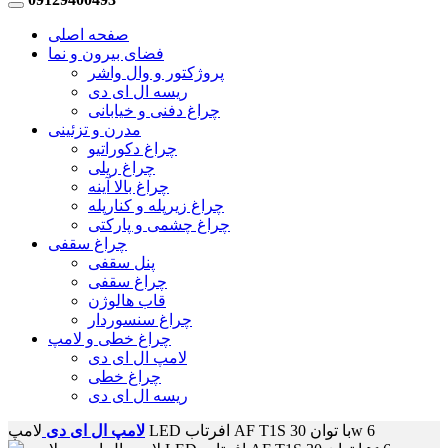
صفحه اصلی
فضای بیرون و نما
پروژکتور و وال واشر
ریسه ال ای دی
چراغ دفنی و خیابانی
مدرن و تزئینی
چراغ دکوراتیو
چراغ ریلی
چراغ بالا آینه
چراغ زیرپله و کنارپله
چراغ چشمی و پارکتی
چراغ سقفی
پنل سقفی
چراغ سقفی
قاب هالوژن
چراغ سنسوردار
چراغ خطی و لامپ
لامپ ال ای دی
چراغ خطی
ریسه ال ای دی
لامپ LED افرتاب AF T1S با توان 30w 6
لامپ ال ای دی