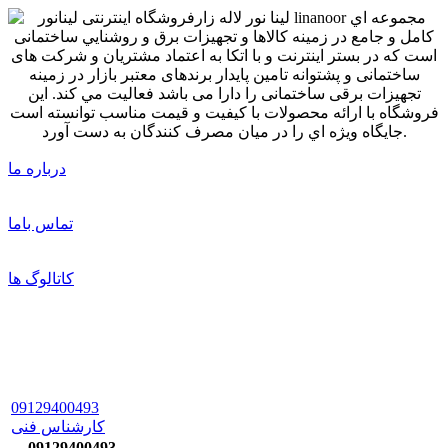
درباره ما
تماس باما
کاتالوگ ها
09129400493
کارشناس فنی
09129400493