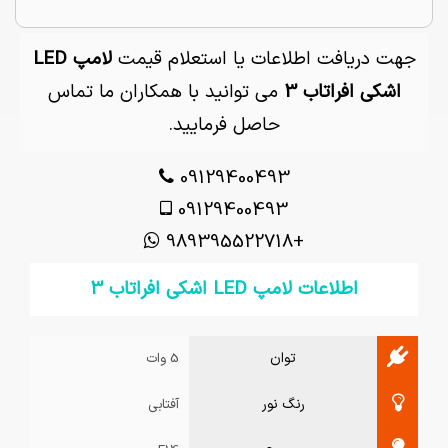
جهت دریافت اطلاعات یا استعلام قیمت
لامپ LED
اشکی افراتاب 3
می توانید با همکاران ما تماس
حاصل فرمایید.
09129400493
09129400493
+989395522718
اطلاعات لامپ LED اشکی افراتاب 3
توان
5 وات
رنگ نور
آفتابی