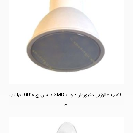
لامپ هالوژنی دفیوزدار 6 وات SMD با سرپیچ GU10 افراتاب
10
تماس بگیرید