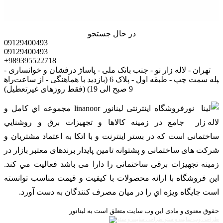
در حال جستجو
09129400493
09129400493
+989395522718
تهران - لاله زار نو - جنب بانک ملی - پاساژ درفشان و خوانساری -
راه‎پله سمت چپ - طبقه اول - پلاک 6 (بازدید با هماهنگی - از ساعت
9 صبح الی 19) (فقط روزهای غیرتعطیل)
فروشگاه اینترنتی لینانور linanoor مجموعه اي کامل و
جامع در زمينه کالاها و تجهيزات برق و روشنايي
ساختمانی است که در بستر اينترنت و با اتکا به اعتماد مشتریان و
شرکت های ساختمانی و پشتوانه تامین پایدار برندهای معتبر بازار در
زمینه تجهیزات برقی ساختمانی را دارا می باشد فعالیت مي کند.
اين فروشگاه با ارائه محصولات با کيفيت و قيمت مناسب توانسته
است جايگاه ويژه اي را در ميان مصرف کنندگان به دست آورد.
حقوق معنوی و مادی این وب سایت متعلق است به لینانور
طراحی وب سایت و سئو