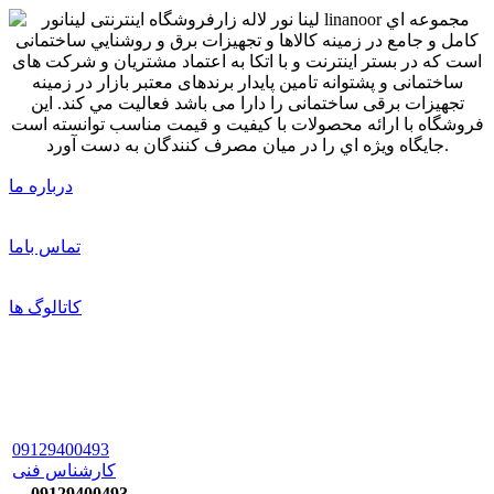
درباره ما
تماس باما
کاتالوگ ها
09129400493
کارشناس فنی
09129400493