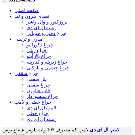
صفحه اصلی
فضای بیرون و نما
پروژکتور و وال واشر
ریسه ال ای دی
چراغ دفنی و خیابانی
مدرن و تزئینی
چراغ دکوراتیو
چراغ ریلی
چراغ بالا آینه
چراغ زیرپله و کنارپله
چراغ چشمی و پارکتی
چراغ سقفی
پنل سقفی
چراغ سقفی
قاب هالوژن
چراغ سنسوردار
چراغ خطی و لامپ
لامپ ال ای دی
چراغ خطی
ریسه ال ای دی
لامپ ال ای دی
لامپ کم مصرف 105 وات پارس شعاع توس