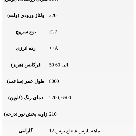
220
ولتاژ ورودی (ولت)
E27
نوع سرپیچ
++A
رده انرژی
50 الی 60
فرکانس (هرتز)
8000
طول عمر (ساعت)
2700, 6500
دمای رنگ (کلوین)
210
زاویه پخش نور (درجه)
12 ماهه پارس شعاع توس
گارانتی