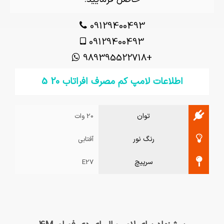
09129400493
09129400493
+989395522718
اطلاعات لامپ کم مصرف افراتاب 20 5
توان
20 وات
رنگ نور
آفتابی
سرپیچ
E27