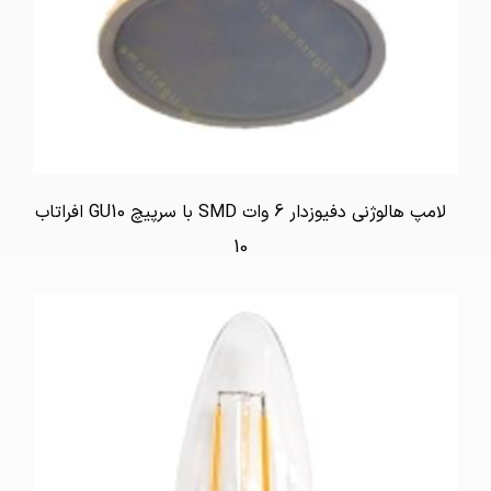
لامپ هالوژنی دفیوزدار 6 وات SMD با سرپیچ GU10 افراتاب
10
تماس بگیرید