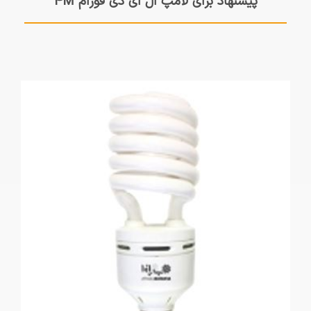
پیشنهاد برای لامپ ال ای دی فورام 4M