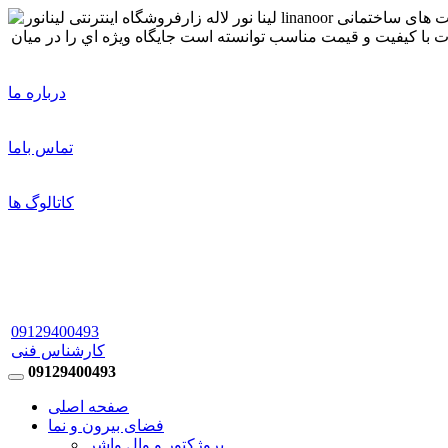
درباره ما
تماس باما
کاتالوگ ها
09129400493
کارشناس فنی
09129400493
صفحه اصلی
فضای بیرون و نما
پروژکتور و وال واشر