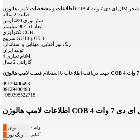
دی 7 وات 4M مدل مشجر
اطلاعات و مشخصات
ضانت 2 ساله
شار نوری 490 لومن
ابعاد 51 ×90 میلیمتر
تکنولوژی COB
سرپیچ GU10 و G5.3
رنگ نور آفتابی، مهتابی و استاندارد
تولید ایران
نام تجاری 4M
گارانتی 2 سال
جهت دریافت اطلاعات یا استعلام قیمت
09129400493
09129400493
+989395522718
7 وات
توان
آفتابی
رنگ نور