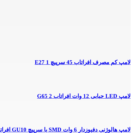
لامپ کم مصرف افراتاب 45 سرپیچ E27 1
لامپ LED حبابی 12 وات افراتاب G65 2
لامپ هالوژنی دفیوزدار 6 وات SMD با سرپیچ GU10 افراتاب 10