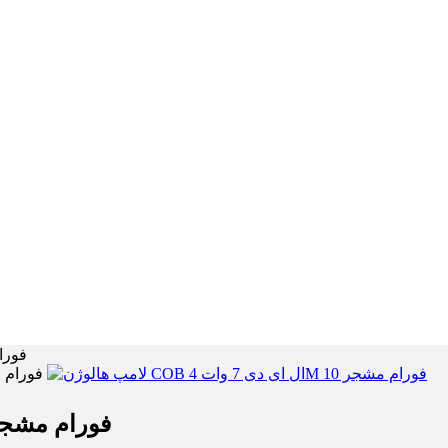
لامپ هالوژن COB
لامپ هالوژن COB ال ای دی 7 وات 4M فورام 