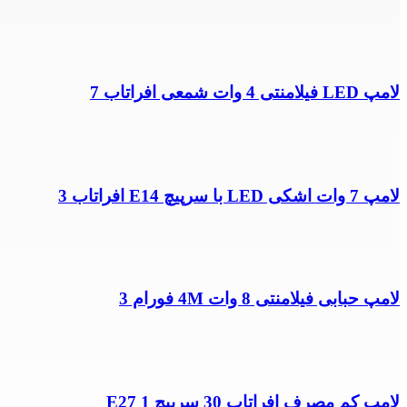
لامپ LED فیلامنتی 4 وات شمعی افراتاب 7
لامپ 7 وات اشکی LED با سرپیچ E14 افراتاب 3
لامپ حبابی فیلامنتی 8 وات 4M فورام 3
لامپ کم مصرف افراتاب 30 سرپیچ E27 1