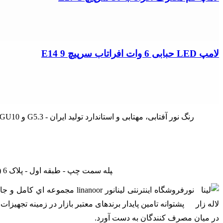
لامپ LED حبابی 6 وات افراتاب سرپیچ E14 9
لامپ هالوژن COB ال ای دی 7 وات 4M مدل مشجر - ضانت 2 ساله - شار نوری 490 لومن - ابعاد 51 ×90 میلیمتر - تکنولوژی COB - سرپیچ GU10 و G5.3 - رنگ نور آفتابی، مهتابی و استاندارد تولید ایران
تهران - لاله زار نو - جنب بانک ملی - پاساژ درفشان و خوانساری - راه‎پله سمت چپ - طبقه اول - پلاک 6 (بازدید با هماهنگی - از ساعت 9 صبح الی 19) (فقط روزهای غیرتعطیل)
فروشگاه اینترنتی لینانور or
پشتوانه تامین پایدار برندهای معتبر بازار در زمینه تجهی
در ميان مصرف کنندگان به دست آورد.