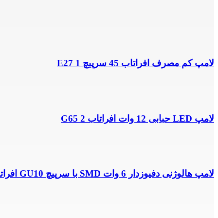
لامپ کم مصرف افراتاب 45 سرپیچ E27 1
لامپ LED حبابی 12 وات افراتاب G65 2
لامپ هالوژنی دفیوزدار 6 وات SMD با سرپیچ GU10 افراتاب 10