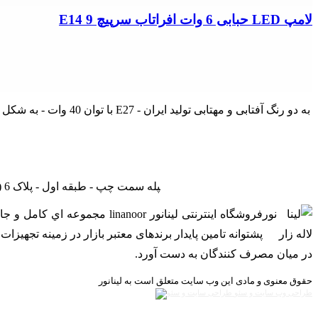
لامپ LED حبابی 6 وات افراتاب سرپیچ E14 9
لامپ قارچی افراتاب مدل AF MU با توان 40 وات - به شکل قارچ ،ساخته شده است که دارای حباب مات از جنس شیشه - شار نوری معادل 3400 لومن - نوع سرپیچ E27 - به دو رنگ آفتابی و مهتابی تولید ایران
تهران - لاله زار نو - جنب بانک ملی - پاساژ درفشان و خوانساری - راه‎پله سمت چپ - طبقه اول - پلاک 6 (بازدید با هماهنگی - از ساعت 9 صبح الی 19) (فقط روزهای غیرتعطیل)
فروشگاه اینترنتی لینانور or
پشتوانه تامین پایدار برندهای معتبر بازار در زمینه تجهی
در ميان مصرف کنندگان به دست آورد.
حقوق معنوی و مادی این وب سایت متعلق است به لینانور
طراحی وب سایت و سئو