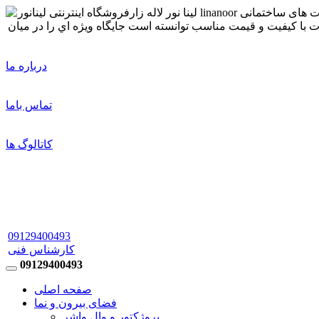
درباره ما
تماس باما
کاتالوگ ها
09129400493
کارشناس فنی
09129400493
صفحه اصلی
فضای بیرون و نما
پروژکتور و وال واشر