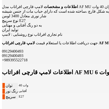
 AF MU با توان 40 وات
اطلاعات و مشخصات
به شکل قارچ ،ساخته شده است که دارای حباب مات از جنس شیشه
شار نوری معادل 3400 لومن
نوع سرپیچ E27
به دو رنگ آفتابی و مهتابی
تولید ایران
نام تجاری افراتاب نوع روشنایی : لامپ
جهت دریافت اطلاعات یا استعلام قیمت
09129400493
09129400493
+989395522718
40 وات
توان
آفتابی
رنگ نور
E27
سرپیچ