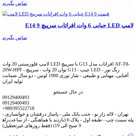
تماس بگیرید
لامپ LED حبابی 6 وات افراتاب سرپیچ E14 9
تماس بگیرید
لامپ فلورسنتی 20 وات LED با سرپیچ G13 افراتاب مدل AF-T8-
20W-HPF - توان 20 وات - سرپیچ G13 - چیپ LED - رنگ نور
آفتابی، مهتابی و طبیعی - شار نوری 1900 لومن - دو سال ضمانت
تولید ایران
در حال جستجو
09129400493
09129400493
+989395522718
تهران - لاله زار نو - جنب بانک ملی - پاساژ درفشان و خوانساری -
راه‎پله سمت چپ - طبقه اول - پلاک 6 (بازدید با هماهنگی - از ساعت
9 صبح الی 19) (فقط روزهای غیرتعطیل)