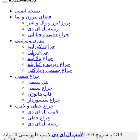
صفحه اصلی
فضای بیرون و نما
پروژکتور و وال واشر
ریسه ال ای دی
چراغ دفنی و خیابانی
مدرن و تزئینی
چراغ دکوراتیو
چراغ ریلی
چراغ بالا آینه
چراغ زیرپله و کنارپله
چراغ چشمی و پارکتی
چراغ سقفی
پنل سقفی
چراغ سقفی
قاب هالوژن
چراغ سنسوردار
چراغ خطی و لامپ
لامپ ال ای دی
چراغ خطی
ریسه ال ای دی
لامپ ال ای دی
لامپ فلورسنتی 20 وات LED با سرپیچ G13