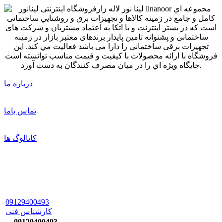
درباره ما
تماس باما
کاتالوگ ها
09129400493
کارشناس فنی
09129400493