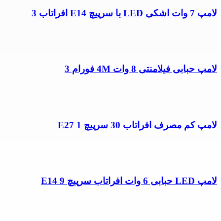
لامپ 7 وات اشکی LED با سرپیچ E14 افراتاب 3
لامپ حبابی فیلامنتی 8 وات 4M فورام 3
لامپ کم مصرف افراتاب 30 سرپیچ E27 1
لامپ LED حبابی 6 وات افراتاب سرپیچ E14 9