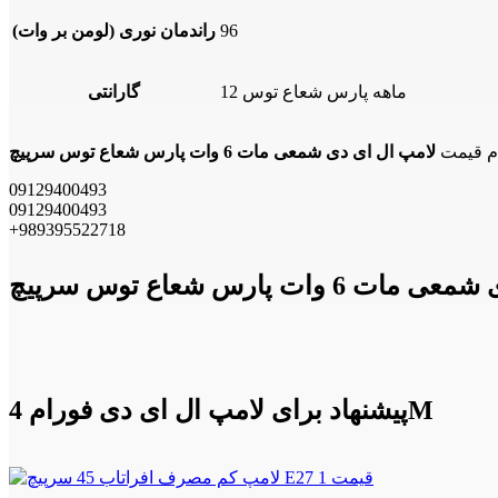
96
راندمان نوری (لومن بر وات)
12 ماهه پارس شعاع توس
گارانتی
ام قیمت
09129400493
09129400493
+989395522718
پیشنهاد برای لامپ ال ای دی فورام 4M