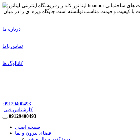
درباره ما
تماس باما
کاتالوگ ها
09129400493
کارشناس فنی
09129400493
صفحه اصلی
فضای بیرون و نما
پروژکتور و وال واشر