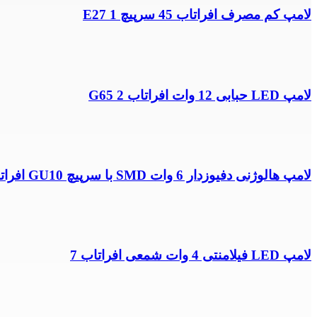
لامپ کم مصرف افراتاب 45 سرپیچ E27 1
لامپ LED حبابی 12 وات افراتاب G65 2
لامپ هالوژنی دفیوزدار 6 وات SMD با سرپیچ GU10 افراتاب 10
لامپ LED فیلامنتی 4 وات شمعی افراتاب 7