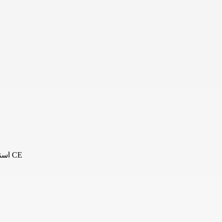
استاندارد ملی ایران, گواهی استاندارد اروپا CE