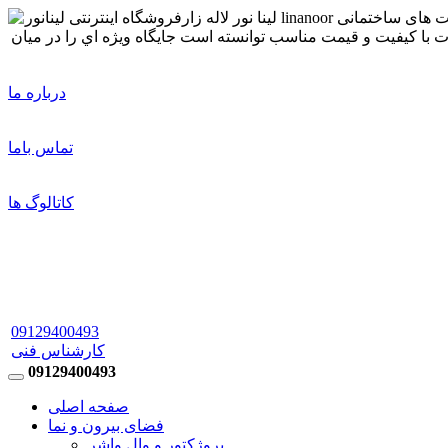
درباره ما
تماس باما
کاتالوگ ها
09129400493
کارشناس فنی
09129400493
صفحه اصلی
فضای بیرون و نما
پروژکتور و وال واشر