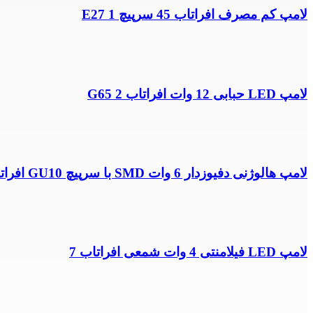
لامپ کم مصرف افراتاب 45 سرپیچ E27 1
لامپ LED حبابی 12 وات افراتاب G65 2
لامپ هالوژنی دفیوزدار 6 وات SMD با سرپیچ GU10 افراتاب 10
لامپ LED فیلامنتی 4 وات شمعی افراتاب 7