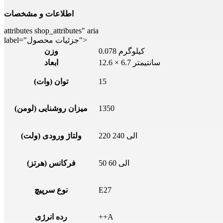
اطلاعات و مشخصات
attributes shop_attributes" aria
label="جزئیات محصول">
0.078 کیلوگرم
وزن
12.6 × 6.7 سانتیمتر
ابعاد
15
توان (وات)
1350
میزان روشنایی (لومن)
220 الی 240
ولتاژ ورودی (ولت)
50 الی 60
فرکانس (هرتز)
E27
نوع سرپیچ
++A
رده انرژی