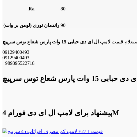
Ra
80
90
راندمان نوری (لومن بر وات)
ستعلام قیمت
09129400493
09129400493
+989395522718
پیشنهاد برای لامپ ال ای دی فورام 4M