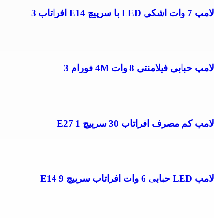
لامپ 7 وات اشکی LED با سرپیچ E14 افراتاب 3
لامپ حبابی فیلامنتی 8 وات 4M فورام 3
لامپ کم مصرف افراتاب 30 سرپیچ E27 1
لامپ LED حبابی 6 وات افراتاب سرپیچ E14 9