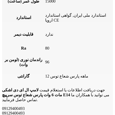
15000
طول عمر (ساعت)
استاندارد ملی ایران, گواهی استاندارد
استاندارد
اروپا CE
ندارد
قابلیت دیمر
Ra
80
راندمان نوری (لومن بر
96
وات)
12 ماهه پارس شعاع توس
گارانتی
جهت دریافت اطلاعات یا استعلام قیمت
لامپ ال ای دی اشکی
می توانید با همکاران ما
مات 6 وات پارس شعاع توس سرپیچ E14
تماس حاصل فرمایید.
09129400493
09129400493