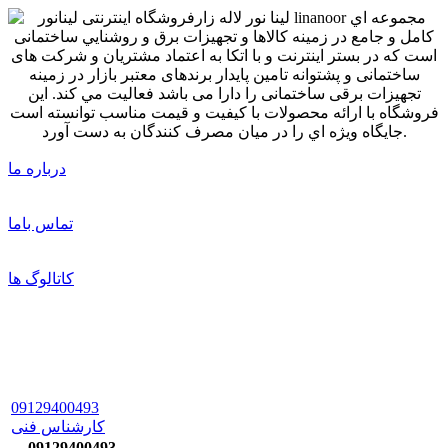
درباره ما
تماس باما
کاتالوگ ها
09129400493
کارشناس فنی
09129400493