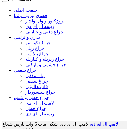
صفحه اصلی
فضای بیرون و نما
پروژکتور و وال واشر
ریسه ال ای دی
چراغ دفنی و خیابانی
مدرن و تزئینی
چراغ دکوراتیو
چراغ ریلی
چراغ بالا آینه
چراغ زیرپله و کنارپله
چراغ چشمی و پارکتی
چراغ سقفی
پنل سقفی
چراغ سقفی
قاب هالوژن
چراغ سنسوردار
چراغ خطی و لامپ
لامپ ال ای دی
چراغ خطی
ریسه ال ای دی
لامپ ال ای دی
لامپ ال ای دی اشکی مات 6 وات پارس شعاع