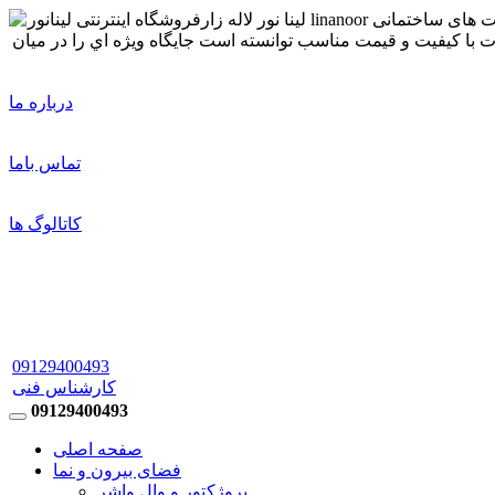
درباره ما
تماس باما
کاتالوگ ها
09129400493
کارشناس فنی
09129400493
صفحه اصلی
فضای بیرون و نما
پروژکتور و وال واشر