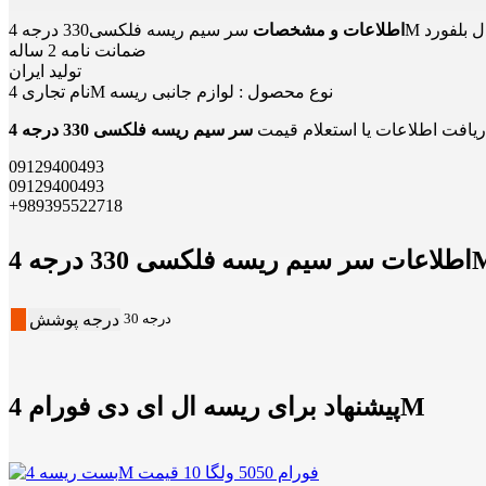
سه فلکسی330 درجه 4M مدل بلفورد
اطلاعات و مشخصات
ضمانت نامه 2 ساله
تولید ایران
نام تجاری 4M نوع محصول : لوازم جانبی ریسه
یافت اطلاعات یا استعلام قیمت
09129400493
09129400493
+989395522718
30 درجه
درجه پوشش
پیشنهاد برای ریسه ال ای دی فورام 4M